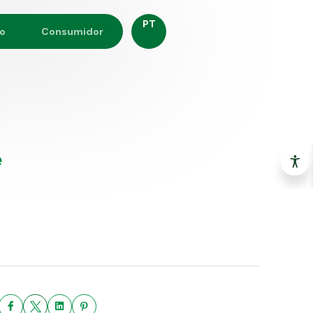
PT
ro
Consumidor
e