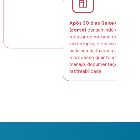
Após 30 dias (leite) e 90 dias
(corte)
consumindo o aditivo
redutor de metano de maneira
ininterrupta, é possível agendar 
auditoria da fazenda para verific
o processo quanto ao plano de
manejo, documentações e
rastreabilidade.