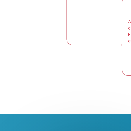
A
c
F
e