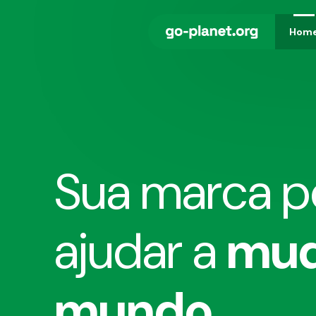
Hom
Sua marca 
ajudar a
mud
mundo
.