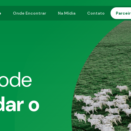
e
Onde Encontrar
Na Mídia
Contato
Parcei
pode
ar o