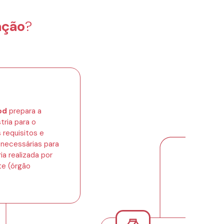
ação
?
od
prepara a
tria para o
requisitos e
ecessárias para
ia realizada por
te (órgão