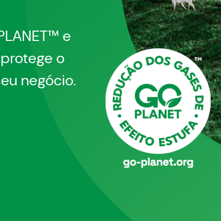
 PLANET™ e
 protege o
seu negócio.